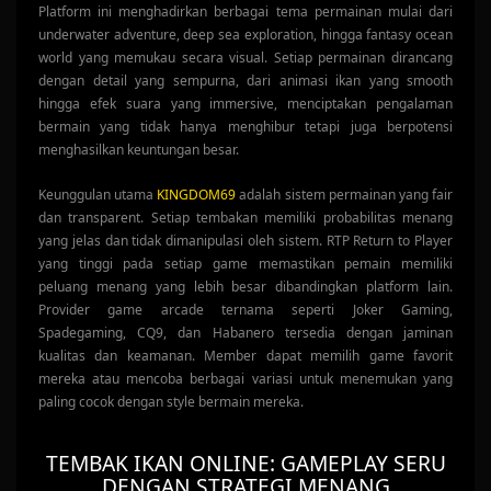
Platform ini menghadirkan berbagai tema permainan mulai dari
underwater adventure, deep sea exploration, hingga fantasy ocean
world yang memukau secara visual. Setiap permainan dirancang
dengan detail yang sempurna, dari animasi ikan yang smooth
hingga efek suara yang immersive, menciptakan pengalaman
bermain yang tidak hanya menghibur tetapi juga berpotensi
menghasilkan keuntungan besar.
Keunggulan utama
KINGDOM69
adalah sistem permainan yang fair
dan transparent. Setiap tembakan memiliki probabilitas menang
yang jelas dan tidak dimanipulasi oleh sistem. RTP Return to Player
yang tinggi pada setiap game memastikan pemain memiliki
peluang menang yang lebih besar dibandingkan platform lain.
Provider game arcade ternama seperti Joker Gaming,
Spadegaming, CQ9, dan Habanero tersedia dengan jaminan
kualitas dan keamanan. Member dapat memilih game favorit
mereka atau mencoba berbagai variasi untuk menemukan yang
paling cocok dengan style bermain mereka.
TEMBAK IKAN ONLINE: GAMEPLAY SERU
DENGAN STRATEGI MENANG