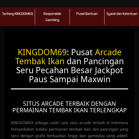
Tentang KINGDOM69
Responsible
Pusat Bantuan
Syarat dan Ketentuan
Gambling
KINGDOM69
: Pusat
Arcade
Tembak Ikan
dan Pancingan
Seru Pecahan Besar Jackpot
Paus Sampai Maxwin
SITUS ARCADE TERBAIK DENGAN
PERMAINAN TEMBAK IKAN TERLENGKAP
KINGDOM69 sebagai salah satu situs arcade terbaik di Indonesia
menyediakan koleksi permainan tembak ikan dan pancingan yang
seru dengan grafis berkualitas tinggi dan gameplay yang adiktif.