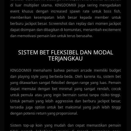
di luar multiplier utama. KINGDOM69 juga sering mengadakan
event khusus dengan increased spawn rate untuk boss fish,
memberikan kesempatan lebih besar kepada member untuk
berburu jackpot besar. Screenshot dan replay dari momen jackpot
dapat disimpan dan dibagikan di komunitas, menambah excitement
dan memotivasi pemain lain untuk terus berusaha.
SISTEM BET FLEKSIBEL DAN MODAL
TERJANGKAU
KINGDOM69 memahami bahwa pemain arcade memiliki budget
dan playing style yang berbeda-beda. Oleh karena itu, sistem bet
yang ditawarkan sangat fleksibel dengan range yang luas. Pemain
dapat memulai dengan bet minimal yang sangat rendah, cocok
untuk pemula atau yang ingin bermain santai tanpa risiko tinggi.
Untuk pemain yang lebih aggressive dan berburu jackpot besar,
tersedia juga option untuk bet maksimal yang jauh lebih tinggi
dengan potensi return yang proporsional.
Sistem top-up koin yang mudah dan cepat memastikan pemain