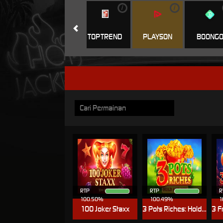
i
i
i
i
SLOT
Tangkas slot
TOPTREND
PLAYSON
BOONG
RTP
RTP
R
100.50%
100.49%
1
100 Joker Staxx
3 Pots Riches: Hold And Win