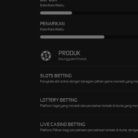
Rata-Rata Waktu
PENARIKAN
Rata-Rata Waktu
PRODUK
Keunggulan Produk
SLOTS BETTING
Penyedia slot online dengan beragam pilihan game menarik yang 
LOTTERY BETTING
Platform togel yang menarik dari perusahan terbaik di dunia yang
LIVE CASINO BETTING
Platform Pilihan bagi perusahaan-perusahaan terbaik di dunia, denga