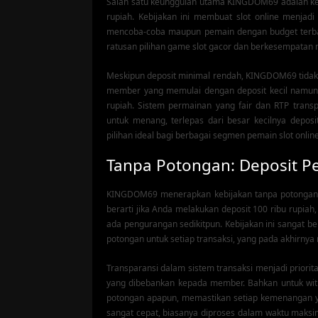
Salah satu keunggulan utama KINGDOM69 adalah kebi
rupiah. Kebijakan ini membuat slot online menjad
mencoba-coba maupun pemain dengan budget terba
ratusan pilihan game slot gacor dan berkesempatan
Meskipun deposit minimal rendah, KINGDOM69 tidak
member yang memulai dengan deposit kecil namun 
rupiah. Sistem permainan yang fair dan RTP tran
untuk menang, terlepas dari besar kecilnya deposi
pilihan ideal bagi berbagai segmen pemain slot online
Tanpa Potongan: Deposit P
KINGDOM69 menerapkan kebijakan tanpa potongan un
berarti jika Anda melakukan deposit 100 ribu rupia
ada pengurangan sedikitpun. Kebijakan ini sangat 
potongan untuk setiap transaksi, yang pada akhirn
Transparansi dalam sistem transaksi menjadi prior
yang dibebankan kepada member. Bahkan untuk wi
potongan apapun, memastikan setiap kemenangan yan
sangat cepat, biasanya diproses dalam waktu maksi