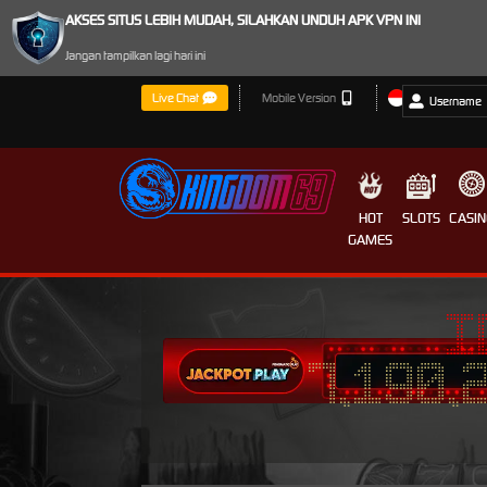
AKSES SITUS LEBIH MUDAH, SILAHKAN UNDUH APK VPN INI
Jangan tampilkan lagi hari ini
Live Chat
Mobile Version
HOT
SLOTS
CASIN
GAMES
I
7,190,