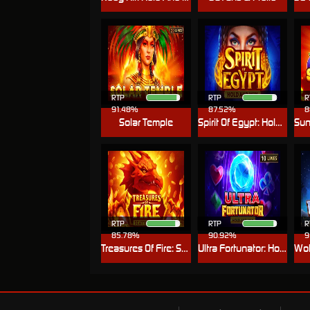
RTP
RTP
R
91.48%
87.52%
8
Solar Temple
Spirit Of Egypt: Hold And Win
RTP
RTP
R
85.78%
90.92%
9
Treasures Of Fire: Scatter Pays
Ultra Fortunator: Hold And Win