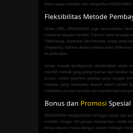
kepercayaan member dan menjadikan KINGDOM69 sebag
Fleksibilitas Metode Pemb
Selain QRIS, KINGDOM69 juga menyediakan berbag
maksimal kepada member. Transfer bank tersedia un
CIMB Niaga, Danamon, dan Permata. Untuk yang lebih 
ShopeePay. Bahkan deposit melalui pulsa Telkomsel
ke perbankan.
Setiap metode pembayaran dioptimalkan untuk m
memilih metode yang paling nyaman dan familiar b
proses. Sistem payment gateway yang canggih mem
member yang melakukan deposit dalam jumlah bes
membantu proses transaksi dan memberikan pelayan
Bonus dan
Promosi
Spesial
KINGDOM69 menghadirkan berbagai bonus dan prom
member hingga 100 persen memberikan modal tamb
Bonus deposit harian dengan sistem rollingan r