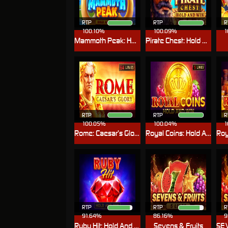
RTP
RTP
R
100.10%
100.09%
1
Mammoth Peak: Hold And Win
Pirate Chest: Hold And Win
RTP
RTP
R
100.05%
100.04%
1
Rome: Caesar’s Glory
Royal Coins: Hold And Win
RTP
RTP
R
91.64%
86.16%
9
Ruby Hit: Hold And Win
Sevens & Fruits