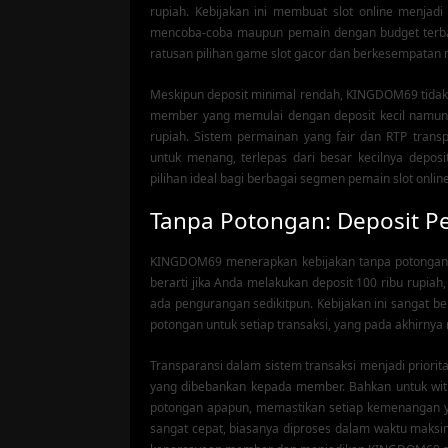
rupiah. Kebijakan ini membuat slot online menjad
mencoba-coba maupun pemain dengan budget terba
ratusan pilihan game slot gacor dan berkesempatan
Meskipun deposit minimal rendah, KINGDOM69 tidak
member yang memulai dengan deposit kecil namun 
rupiah. Sistem permainan yang fair dan RTP tran
untuk menang, terlepas dari besar kecilnya deposi
pilihan ideal bagi berbagai segmen pemain slot online
Tanpa Potongan: Deposit P
KINGDOM69 menerapkan kebijakan tanpa potongan un
berarti jika Anda melakukan deposit 100 ribu rupia
ada pengurangan sedikitpun. Kebijakan ini sangat 
potongan untuk setiap transaksi, yang pada akhirn
Transparansi dalam sistem transaksi menjadi prior
yang dibebankan kepada member. Bahkan untuk wi
potongan apapun, memastikan setiap kemenangan yan
sangat cepat, biasanya diproses dalam waktu maksi