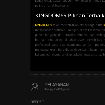
ketiga untuk alasan apapun. Komitmen terhadap k
paling aman di Indonesia.
KINGDOM69 Pilihan Terbaik 
KINGDOM69
telah membuktikan diri sebagai situs
s
memudahkan transaksi. Dengan deposit minimal hany
game slot gacor dari provider ternama, dan berb
bermain slot online di tahun 2025. Fleksibilit
profesional yang siap membantu 24 jam membu
menguntungkan. Bergabunglah dengan ribuan memb
kesempatan memenangkan jackpot fantastis setiap ha
PELAYANAN
Keunggulan Pelayanan
DEPOSIT