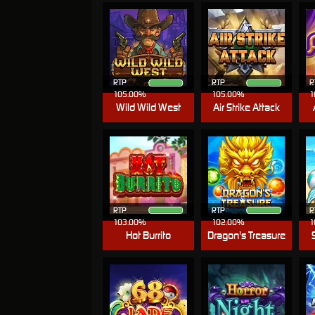
RTP
RTP
R
105.00%
105.00%
1
Wild Wild West
Air Strike Attack
RTP
RTP
R
103.00%
102.00%
1
Hot Burrito
Dragon's Treasure