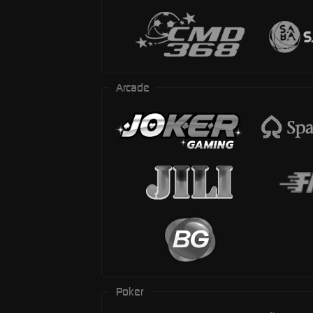
Arcade
Poker