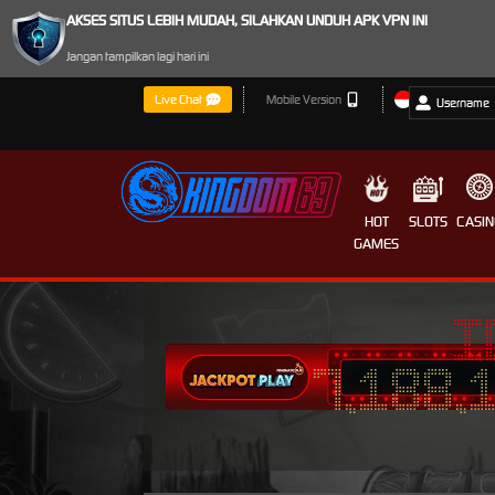
AKSES SITUS LEBIH MUDAH, SILAHKAN UNDUH APK VPN INI
Jangan tampilkan lagi hari ini
Live Chat
Mobile Version
HOT
SLOTS
CASIN
GAMES
I
7,188,