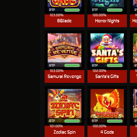
RTP
RTP
R
103.00%
100.00%
1
68Jade
Horror Nights
Ho
RTP
RTP
R
103.00%
102.00%
1
Samurai Revenge
Santa's Gifts
RTP
RTP
R
101.00%
100.00%
1
Zodiac Spin
4 Gods