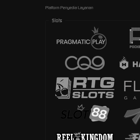
Platform Penyedia Layanan
Slots