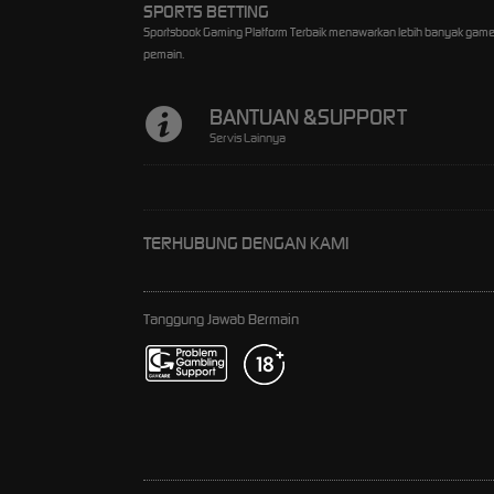
SPORTS BETTING
Sportsbook Gaming Platform Terbaik menawarkan lebih banyak game, 
pemain.
BANTUAN &SUPPORT
Servis Lainnya
TERHUBUNG DENGAN KAMI
Tanggung Jawab Bermain