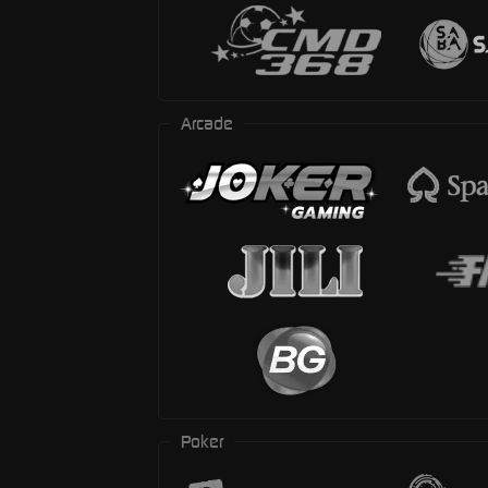
Arcade
Poker