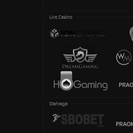
Live Casino
Olahraga