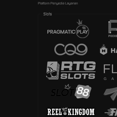
Platform Penyedia Layanan
Slots