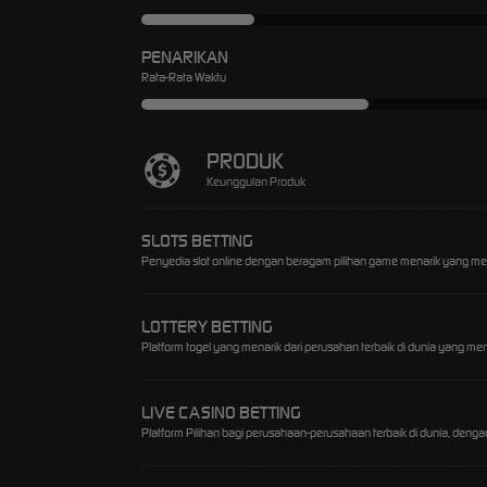
PENARIKAN
Rata-Rata Waktu
PRODUK
Keunggulan Produk
SLOTS BETTING
Penyedia slot online dengan beragam pilihan game menarik yang 
LOTTERY BETTING
Platform togel yang menarik dari perusahan terbaik di dunia yang
LIVE CASINO BETTING
Platform Pilihan bagi perusahaan-perusahaan terbaik di dunia, denga