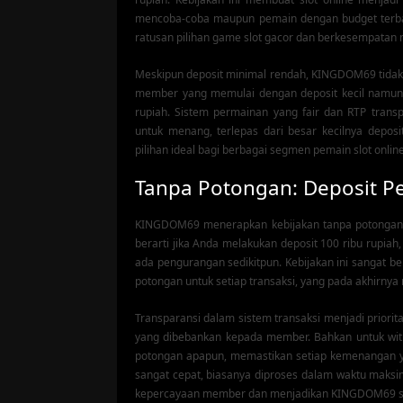
mencoba-coba maupun pemain dengan budget terba
ratusan pilihan game slot gacor dan berkesempatan
Meskipun deposit minimal rendah, KINGDOM69 tidak
member yang memulai dengan deposit kecil namun 
rupiah. Sistem permainan yang fair dan RTP tran
untuk menang, terlepas dari besar kecilnya deposi
pilihan ideal bagi berbagai segmen pemain slot online
Tanpa Potongan: Deposit P
KINGDOM69 menerapkan kebijakan tanpa potongan un
berarti jika Anda melakukan deposit 100 ribu rupia
ada pengurangan sedikitpun. Kebijakan ini sangat 
potongan untuk setiap transaksi, yang pada akhirn
Transparansi dalam sistem transaksi menjadi prior
yang dibebankan kepada member. Bahkan untuk wi
potongan apapun, memastikan setiap kemenangan yan
sangat cepat, biasanya diproses dalam waktu maksi
kepercayaan member dan menjadikan KINGDOM69 sebag