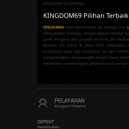
paling aman di Indonesia.
KINGDOM69 Pilihan Terbaik 
KINGDOM69
telah membuktikan diri sebagai situs
s
memudahkan transaksi. Dengan deposit minimal hany
game slot gacor dari provider ternama, dan berb
bermain slot online di tahun 2025. Fleksibilit
profesional yang siap membantu 24 jam membu
menguntungkan. Bergabunglah dengan ribuan memb
kesempatan memenangkan jackpot fantastis setiap ha
PELAYANAN
Keunggulan Pelayanan
DEPOSIT
Rata-Rata Waktu