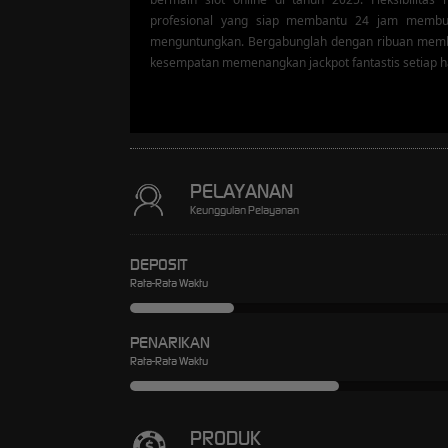
profesional yang siap membantu 24 jam membu
menguntungkan. Bergabunglah dengan ribuan memb
kesempatan memenangkan jackpot fantastis setiap ha
PELAYANAN
Keunggulan Pelayanan
DEPOSIT
Rata-Rata Waktu
PENARIKAN
Rata-Rata Waktu
PRODUK