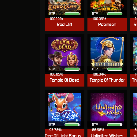
RTP
RTP
R
100.10%
100.09%
1
Red Cliff
Robinson
R
RTP
RTP
R
100.05%
100.04%
1
Temple Of Dead
Temple Of Thunder
Th
RTP
RTP
R
93.78%
86.98%
8
Tree Of Light Bonus Buy
Unlimited Wishes
V