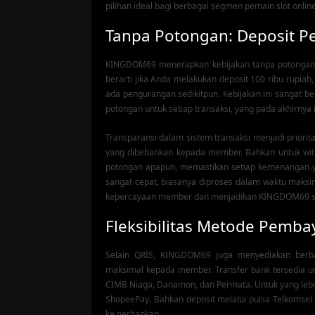
pilihan ideal bagi berbagai segmen pemain slot online
Tanpa Potongan: Deposit P
KINGDOM69 menerapkan kebijakan tanpa potongan un
berarti jika Anda melakukan deposit 100 ribu rupia
ada pengurangan sedikitpun. Kebijakan ini sangat 
potongan untuk setiap transaksi, yang pada akhirn
Transparansi dalam sistem transaksi menjadi prior
yang dibebankan kepada member. Bahkan untuk wi
potongan apapun, memastikan setiap kemenangan yan
sangat cepat, biasanya diproses dalam waktu maksi
kepercayaan member dan menjadikan KINGDOM69 sebag
Fleksibilitas Metode Pemb
Selain QRIS, KINGDOM69 juga menyediakan berbag
maksimal kepada member. Transfer bank tersedia un
CIMB Niaga, Danamon, dan Permata. Untuk yang lebih 
ShopeePay. Bahkan deposit melalui pulsa Telkomsel
ke perbankan.