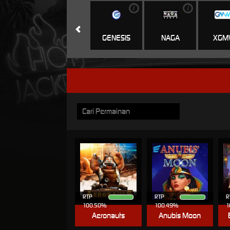
i
i
i
i
OONGO
HACKSAW
GENESIS
NAGA
XGM
RTP
RTP
R
100.50%
100.49%
1
Aeronauts
Anubis Moon