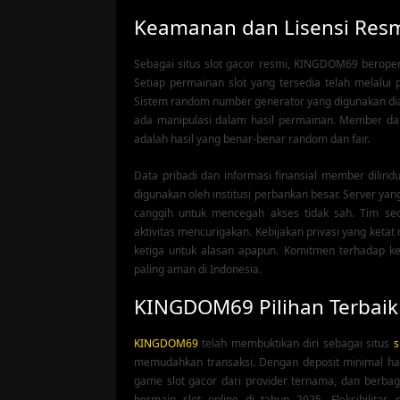
Keamanan dan Lisensi Resm
Sebagai situs slot gacor resmi, KINGDOM69 beroperas
Setiap permainan slot yang tersedia telah melalui 
Sistem random number generator yang digunakan dia
ada manipulasi dalam hasil permainan. Member da
adalah hasil yang benar-benar random dan fair.
Data pribadi dan informasi finansial member dilin
digunakan oleh institusi perbankan besar. Server ya
canggih untuk mencegah akses tidak sah. Tim s
aktivitas mencurigakan. Kebijakan privasi yang ket
ketiga untuk alasan apapun. Komitmen terhadap k
paling aman di Indonesia.
KINGDOM69 Pilihan Terbaik 
KINGDOM69
telah membuktikan diri sebagai situs
s
memudahkan transaksi. Dengan deposit minimal hany
game slot gacor dari provider ternama, dan berb
bermain slot online di tahun 2025. Fleksibilit