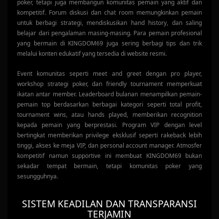
poker, tetapi juga membangun komunitas pemain yang aktif dan
kompetitif. Forum diskusi dan chat room memungkinkan pemain
untuk berbagi strategi, mendiskusikan hand history, dan saling
belajar dari pengalaman masing-masing. Para pemain profesional
yang bermain di KINGDOM69 juga sering berbagi tips dan trik
melalui konten edukatif yang tersedia di website resmi.
Event komunitas seperti meet and greet dengan pro player,
workshop strategi poker, dan friendly tournament memperkuat
ikatan antar member. Leaderboard bulanan menampilkan pemain-
pemain top berdasarkan berbagai kategori seperti total profit,
tournament wins, atau hands played, memberikan recognition
kepada pemain yang berprestasi. Program VIP dengan level
bertingkat memberikan privilege eksklusif seperti rakeback lebih
tinggi, akses ke meja VIP, dan personal account manager. Atmosfer
kompetitif namun supportive ini membuat KINGDOM69 bukan
sekadar tempat bermain, tetapi komunitas poker yang
sesungguhnya.
SISTEM KEADILAN DAN TRANSPARANSI
TERJAMIN