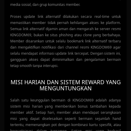
media sosial, dan grup komunitas member.
Proses update link alternatif dilakukan secara real-time untuk
memastikan member tidak pernah kehilangan akses ke platform.
Semua link alternatif dijamin aman dan mengarah ke server resmi
KINGDOM69, bukan ke situs phishing atau clone yang berbahaya.
Member disarankan untuk selalu bookmark link alternatif terbaru
dan mengaktifkan notifikasi dari channel resmi KINGDOM69 agar
selalu mendapat informasi update link tercepat. Dengan sistem ini,
gangguan akses dapat diminimalkan dan pengalaman bermain
tetap smooth tanpa interupsi.
MISI HARIAN DAN SISTEM REWARD YANG
MENGUNTUNGKAN
Salah satu keunggulan bermain di KINGDOM69 adalah adanya
sistem misi harian yang memberikan bonus tambahan kepada
member aktif. Setiap hari, member akan mendapat serangkaian
misi yang dapat diselesaikan seperti bermain sejumlah hand
tertentu, memenangkan pot dengan kombinasi kartu spesifik, atau
berpartisipasi dalam turnamen. Setiap misi yang berhasil