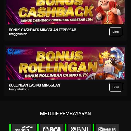
BONUS CASHBACK MINGGUAN TERBESAR
Detail
Tanggal akhir:
-
ROLLINGAN CASINO MINGGUAN
Detail
Tanggal akhir:
-
METODE PEMBAYARAN