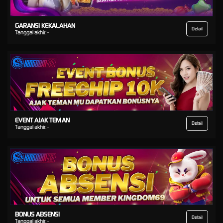
GARANSI KEKALAHAN
Detail
Tanggal akhir:
-
EVENT AJAK TEMAN
Detail
Tanggal akhir:
-
BONUS ABSENSI
Detail
Tanggal akhir:
-