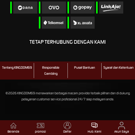
TETAP TERHUBUNG DENGAN KAMI
Tentang KINGDOM69
Responsible
Pusat Bantuan
Syarat dan Ketentuan
Gambling
©2026 KINGDOM69 menawarkan berbagai macam provider terbaik pilihan dan di dukung
pelayanan customer service profesional 24/7 siap melayani anda.
Beranda
promosi
Daftar
Hub. Kami
Akun Saya