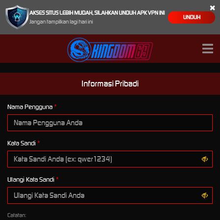
×
AKSES SITUS LEBIH MUDAH, SILAHKAN UNDUH APK VPN INI
UNDUH
Jangan tampilkan lagi hari ini
Informasi Pribadi
Nama Pengguna
Kata Sandi
Ulangi Kata Sandi
Catatan: