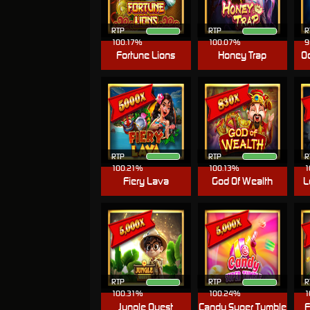
RTP
RTP
R
100.17%
100.07%
9
Fortune Lions
Honey Trap
O
RTP
RTP
R
100.21%
100.13%
1
Fiery Lava
God Of Wealth
L
RTP
RTP
R
100.31%
100.24%
1
Jungle Quest
Candy Super Tumble
F