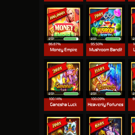
RTP
RTP
R
86.87%
95.50%
1
Money Empire
Mushroom Bandit
RTP
RTP
R
100.14%
100.09%
8
Ganesha Luck
Heavenly Fortunes