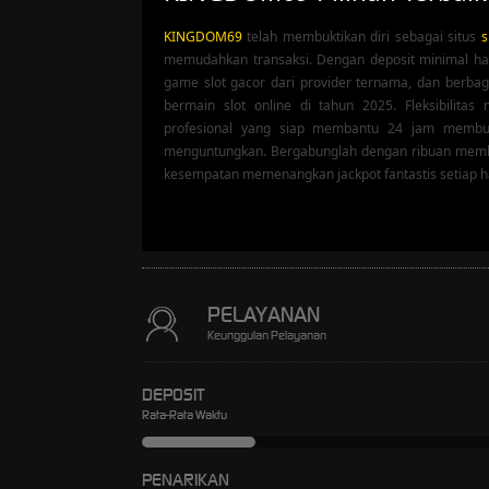
KINGDOM69
telah membuktikan diri sebagai situs
s
memudahkan transaksi. Dengan deposit minimal hany
game slot gacor dari provider ternama, dan berb
bermain slot online di tahun 2025. Fleksibilit
profesional yang siap membantu 24 jam membu
menguntungkan. Bergabunglah dengan ribuan memb
kesempatan memenangkan jackpot fantastis setiap ha
PELAYANAN
Keunggulan Pelayanan
DEPOSIT
Rata-Rata Waktu
PENARIKAN