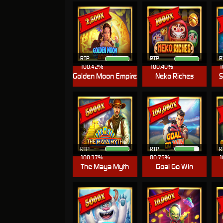
RTP
RTP
R
100.42%
100.40%
1
Golden Moon Empire
Neko Riches
S
RTP
RTP
R
100.37%
80.75%
1
The Maya Myth
Goal Go Win