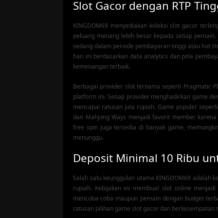
Slot Gacor dengan RTP Ting
KINGDOM69 menyediakan koleksi slot gacor terleng
peluang menang lebih besar kepada setiap pemain. I
sedang dalam periode pembayaran tinggi atau hot s
hari ini berdasarkan data analytics dan pola pem
kemenangan terbaik.
Berbagai provider slot ternama seperti Pragmatic 
platform ini. Setiap provider menghadirkan game den
mencapai ratusan juta rupiah. Game populer seperti
dan Mahjong Ways menjadi favorit member karena
free spin juga tersedia di banyak game, memungk
menunggu.
Deposit Minimal 10 Ribu u
Salah satu keunggulan utama KINGDOM69 adalah kebi
rupiah. Kebijakan ini membuat slot online menjad
mencoba-coba maupun pemain dengan budget terba
ratusan pilihan game slot gacor dan berkesempatan