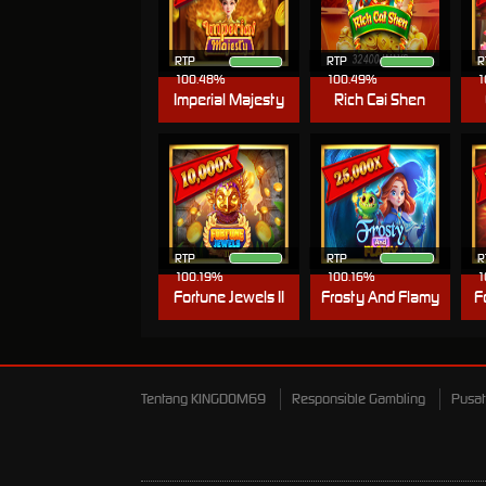
RTP
RTP
R
100.48%
100.49%
1
Imperial Majesty
Rich Cai Shen
RTP
RTP
R
100.19%
100.16%
1
Fortune Jewels II
Frosty And Flamy
F
Tentang KINGDOM69
Responsible Gambling
Pusat