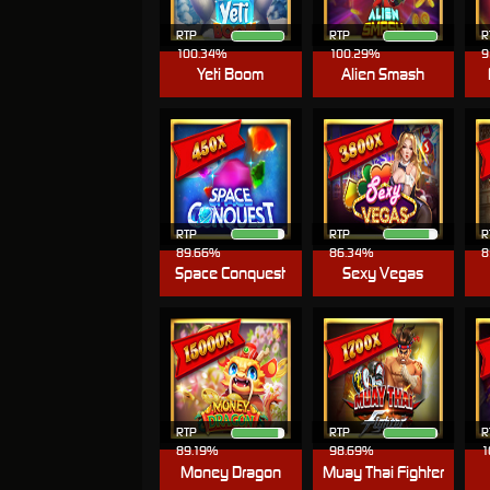
RTP
RTP
R
100.34%
100.29%
9
Yeti Boom
Alien Smash
RTP
RTP
R
89.66%
86.34%
8
Space Conquest
Sexy Vegas
RTP
RTP
R
89.19%
98.69%
1
Money Dragon
Muay Thai Fighter