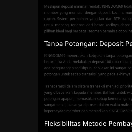
Meskipun deposit minimal rendah, KINGDOM69 tidak
member yang memulai dengan deposit kecil namun 
rupiah. Sistem permainan yang fair dan RTP tran
untuk menang, terlepas dari besar kecilnya deposi
pilihan ideal bagi berbagai segmen pemain slot online
Tanpa Potongan: Deposit P
KINGDOM69 menerapkan kebijakan tanpa potongan un
berarti jika Anda melakukan deposit 100 ribu rupia
ada pengurangan sedikitpun. Kebijakan ini sangat 
potongan untuk setiap transaksi, yang pada akhirn
Transparansi dalam sistem transaksi menjadi prior
yang dibebankan kepada member. Bahkan untuk wi
potongan apapun, memastikan setiap kemenangan yan
sangat cepat, biasanya diproses dalam waktu maksi
kepercayaan member dan menjadikan KINGDOM69 sebag
Fleksibilitas Metode Pemb