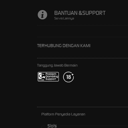
BANTUAN &SUPPORT
Servis Lainnya
TERHUBUNG DENGAN KAMI
Tanggung Jawab Bermain
Platform Penyedia Layanan
Slots