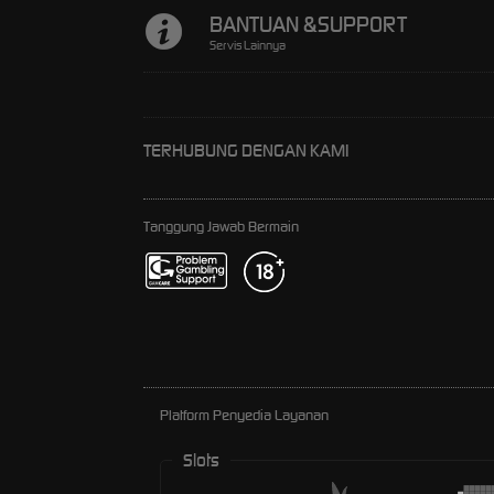
BANTUAN &SUPPORT
Servis Lainnya
TERHUBUNG DENGAN KAMI
Tanggung Jawab Bermain
Platform Penyedia Layanan
Slots