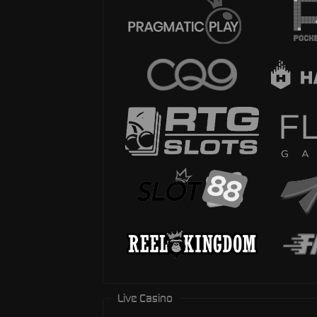
Live Casino