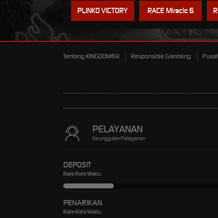
PLINKO VICTORY
RACE Miracle 6
R
Tentang KINGDOM69
Responsible Gambling
Pusat
PELAYANAN
Keunggulan Pelayanan
DEPOSIT
Rata-Rata Waktu
PENARIKAN
Rata-Rata Waktu