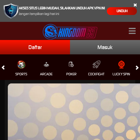
×
AKSES SITUS LEBIH MUDAH, SILAHKAN UNDUH APK VPN INI
UNDUH
Jangan tampilkan lagi hari ini
Daftar
Masuk
L
SPORTS
ARCADE
POKER
COCKFIGHT
LUCKY SPIN