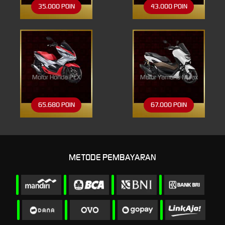
35.000 POIN
43.000 POIN
Motor Honda PCX
Motor Yamaha NMax
65.680 POIN
67.000 POIN
METODE PEMBAYARAN