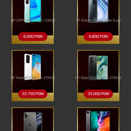
HP OPPO A52 6GB/128GB
HP Xiaomi Redmi Note 9 pro
6.000 POIN
6.800 POIN
HP Huawei P40 Pro 256GB
HP Oppo Find X2 pro 256GB
22.750 POIN
35.000 POIN