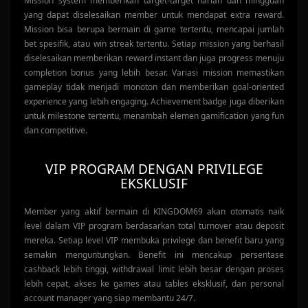
Mission system memberikan target-target harian dan mingguan
yang dapat diselesaikan member untuk mendapat extra reward.
Mission bisa berupa bermain di game tertentu, mencapai jumlah
bet spesifik, atau win streak tertentu. Setiap mission yang berhasil
diselesaikan memberikan reward instant dan juga progress menuju
completion bonus yang lebih besar. Variasi mission memastikan
gameplay tidak menjadi monoton dan memberikan goal-oriented
experience yang lebih engaging. Achievement badge juga diberikan
untuk milestone tertentu, menambah elemen gamification yang fun
dan competitive.
VIP PROGRAM DENGAN PRIVILEGE
EKSKLUSIF
Member yang aktif bermain di KINGDOM69 akan otomatis naik
level dalam VIP program berdasarkan total turnover atau deposit
mereka. Setiap level VIP membuka privilege dan benefit baru yang
semakin menguntungkan. Benefit ini mencakup persentase
cashback lebih tinggi, withdrawal limit lebih besar dengan proses
lebih cepat, akses ke games atau tables eksklusif, dan personal
account manager yang siap membantu 24/7.