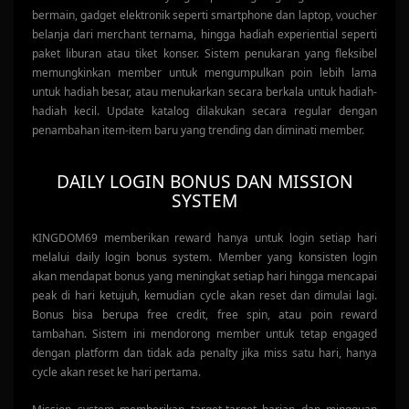
bermain, gadget elektronik seperti smartphone dan laptop, voucher
belanja dari merchant ternama, hingga hadiah experiential seperti
paket liburan atau tiket konser. Sistem penukaran yang fleksibel
memungkinkan member untuk mengumpulkan poin lebih lama
untuk hadiah besar, atau menukarkan secara berkala untuk hadiah-
hadiah kecil. Update katalog dilakukan secara regular dengan
penambahan item-item baru yang trending dan diminati member.
DAILY LOGIN BONUS DAN MISSION
SYSTEM
KINGDOM69 memberikan reward hanya untuk login setiap hari
melalui daily login bonus system. Member yang konsisten login
akan mendapat bonus yang meningkat setiap hari hingga mencapai
peak di hari ketujuh, kemudian cycle akan reset dan dimulai lagi.
Bonus bisa berupa free credit, free spin, atau poin reward
tambahan. Sistem ini mendorong member untuk tetap engaged
dengan platform dan tidak ada penalty jika miss satu hari, hanya
cycle akan reset ke hari pertama.